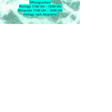
Öffnungszeiten.
Montags 17:00 Uhr - 19:00 Uhr
Mittwochs 17:00 Uhr - 19:00 Uhr
Freitags nach Absprache
Stammtisch
Termine folgen
Infos im Shop
oder per Mail