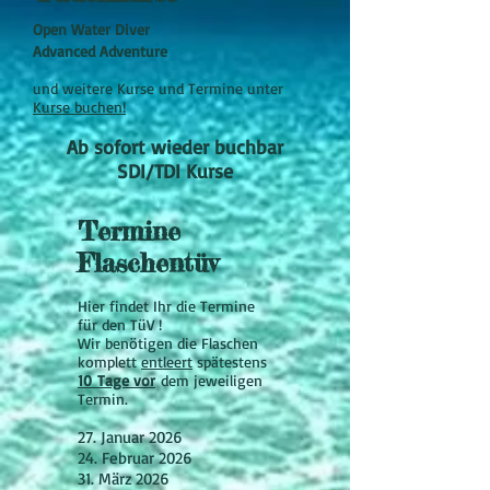
​Open Water Diver
Advanced Adventure
und weitere Kurse und Termine unter
Kurse buchen!
Ab sofort wieder buchbar
SDI/TDI Kurse
Termine
Flaschentüv
Hier findet Ihr die Termine
für den TüV !
Wir benötigen die Flaschen
komplett
entleert
spätestens
10
Tage vor
dem jeweiligen
Termin.
27. Januar 2026
24. Februar 2026
31. März 2026