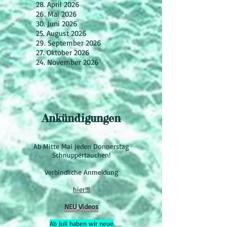
28. April 2026
26. Mai 2026
30. Juni 2026
25. August 2026
29. September 2026
27. Oktober 2026
24. November 2026
Ankündigungen
Ab Mitte Mai jeden Donnerstag
Schnuppertauchen!
Verbindliche Anmeldung
hier!!!
NEU Videos
Ab Juli haben wir neue